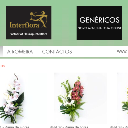
www.p
os
 - Ramo de Flores
RFN 02 - Ramo de flores
RFN 03 - R