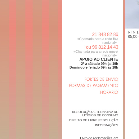
RFN 1
21 848 82 89
85,00 
«Chamada para a rede fixa
nacional»
ou 96 812 14 43
«Chamada para a rede móvel
nacional»
APOIO AO CLIENTE
2ª a sábado 09h às 19h
Domingo e feriado 09h às 18h
RESOLUÇÃO ALTERNATIVA DE
LITÍGIOS DE CONSUMO
DIREITO DE LIVRE RESOLUÇÃO
INFORMAÇÕES
Livro de reclamações em