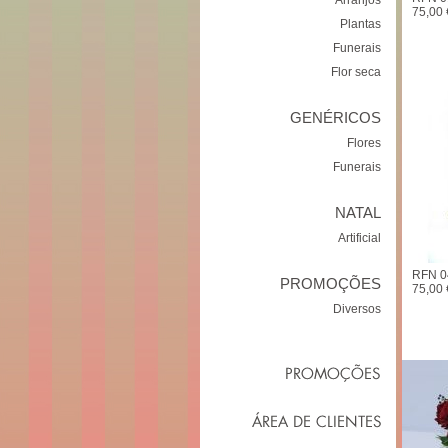
Arranjos
75,00 
Plantas
Funerais
Flor seca
GENÉRICOS
Flores
Funerais
NATAL
Artificial
RFN 04
PROMOÇÕES
75,00 
Diversos